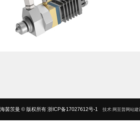
海茵茨曼
© 版权所有
浙ICP备17027612号-1
技术:
网至普
网站建