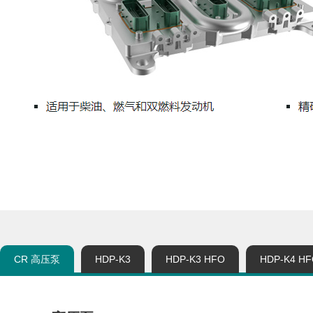
CR 高压泵
HDP-K3
HDP-K3 HFO
HDP-K4 H