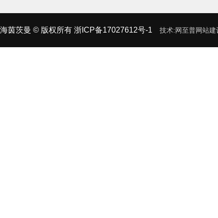
海茵茨曼
© 版权所有
浙ICP备17027612号-1
技术:
网至普
网站建